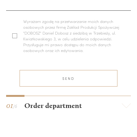
Wyrażam zgodę na przetwarzanie moich danych
osobowych przez firmę Zakład Produkcji Spożywczej
"DOBOSZ" Daniel Dobosz z siedzibą w Trzebieży, ul.
Kwiatkowskiego 3, w celu udzielenia odpowiedzi.
Przysługuje mi prawo dostępu do moich danych
osobowych oraz ich edytowania.
Wiadomość
została wysłana
SEND
THANK YOU
01
Order department
/6