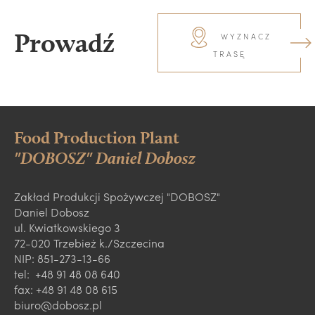
Prowadź
WYZNACZ
TRASĘ
Food Production Plant
"DOBOSZ" Daniel Dobosz
Zakład Produkcji Spożywczej "DOBOSZ"
Daniel Dobosz
ul. Kwiatkowskiego 3
72-020 Trzebież k./Szczecina
NIP: 851-273-13-66
tel: +48 91 48 08 640
fax: +48 91 48 08 615
biuro@dobosz.pl