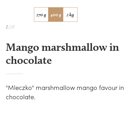
270 g
400 g
2 kg
1
/28
Mango marshmallow in
chocolate
"Mleczko" marshmallow mango favour in
chocolate.