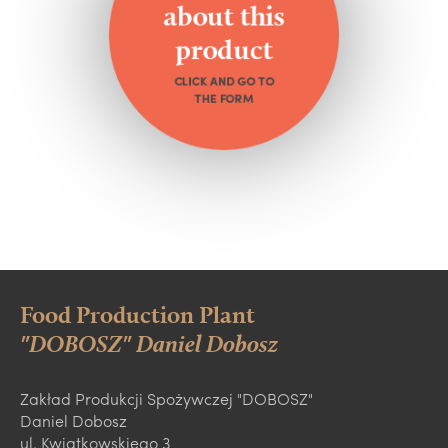
about this
product
CLICK AND GO TO
THE FORM
Food Production Plant
"DOBOSZ" Daniel Dobosz
Zakład Produkcji Spożywczej "DOBOSZ"
Daniel Dobosz
ul. Kwiatkowskiego 3